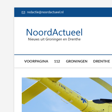
Skip
redactie@noordactueel.nl
to
content
NoordA
HET LAATSTE NIE
Drent
VOORPAGINA
112
GRONINGEN
DRENTHE