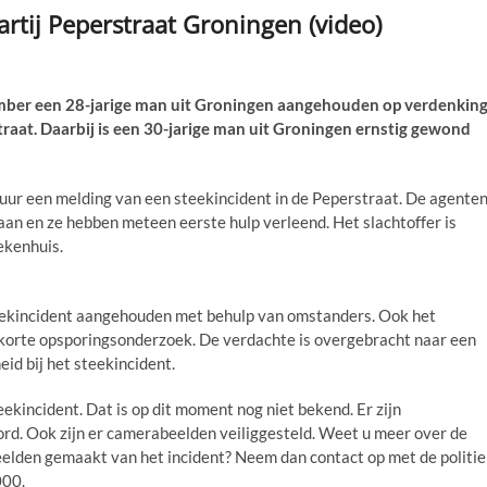
artij Peperstraat Groningen (video)
mber een 28-jarige man uit Groningen aangehouden op verdenkin
traat. Daarbij is een 30-jarige man uit Groningen ernstig gewond
uur een melding van een steekincident in de Peperstraat. De agente
aan en ze hebben meteen eerste hulp verleend. Het slachtoffer is
ekenhuis.
steekincident aangehouden met behulp van omstanders. Ook het
t korte opsporingsonderzoek. De verdachte is overgebracht naar een
id bij het steekincident.
ekincident. Dat is op dit moment nog niet bekend. Er zijn
rd. Ook zijn er camerabeelden veiliggesteld. Weet u meer over de
eelden gemaakt van het incident? Neem dan contact op met de politie
000.