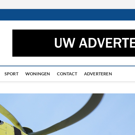
ctueel – Het laatste nieuw
UWS UIT GRONINGEN EN DRENTHE
he
SPORT
WONINGEN
CONTACT
ADVERTEREN