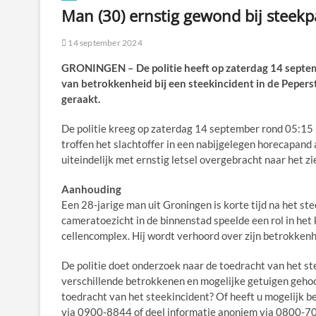
Man (30) ernstig gewond bij steekp
14 september 2024
GRONINGEN – De politie heeft op zaterdag 14 septe
van betrokkenheid bij een steekincident in de Pepers
geraakt.
De politie kreeg op zaterdag 14 september rond 05:15 
troffen het slachtoffer in een nabijgelegen horecapand 
uiteindelijk met ernstig letsel overgebracht naar het zi
Aanhouding
Een 28-jarige man uit Groningen is korte tijd na het 
cameratoezicht in de binnenstad speelde een rol in he
cellencomplex. Hij wordt verhoord over zijn betrokkenhe
De politie doet onderzoek naar de toedracht van het ste
verschillende betrokkenen en mogelijke getuigen gehoo
toedracht van het steekincident? Of heeft u mogelijk b
via 0900-8844 of deel informatie anoniem via 0800-7