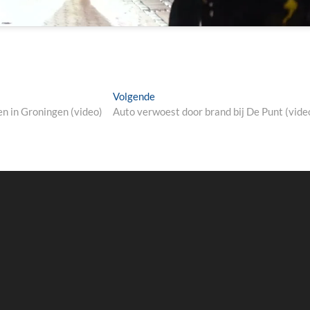
Next
Volgende
post:
 in Groningen (video)
Auto verwoest door brand bij De Punt (vide