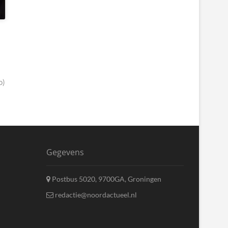
o)
Gegevens
Postbus 5020, 9700GA, Groningen
redactie@noordactueel.nl