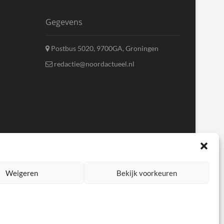
Gegevens
Postbus 5020, 9700GA, Groningen
redactie@noordactueel.nl
Weigeren
Bekijk voorkeuren