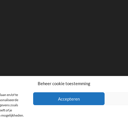
Beheer cookie toestemming
laan en/of te
facebook
twitter
instagram
Accepteren
rsonaliseerde
gevens zoals
eft of je
n mogelijkheden.
the
| Designed by:
Theme Freesia
|
WordPress
| © Copyright All right reserved