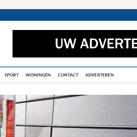
ctueel – Het laatste nieuw
UWS UIT GRONINGEN EN DRENTHE
he
SPORT
WONINGEN
CONTACT
ADVERTEREN