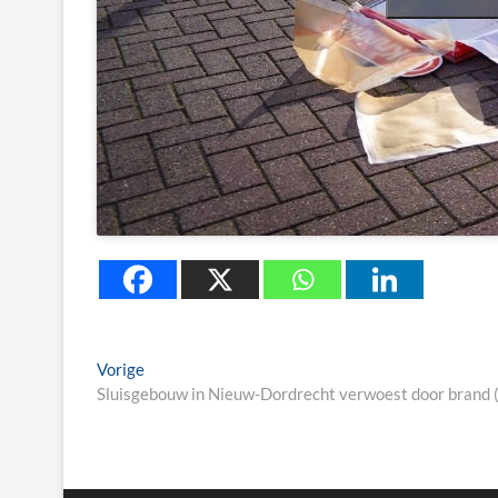
Berichtnavigatie
Previous
Vorige
post:
Sluisgebouw in Nieuw-Dordrecht verwoest door brand 