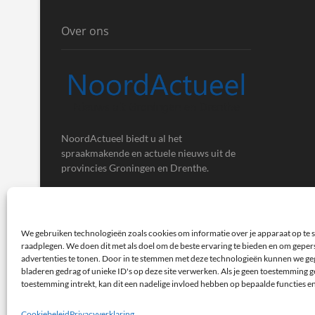
Over ons
NoordActueel biedt u al het
spraakmakende en actuele nieuws uit de
provincies Groningen en Drenthe.
We gebruiken technologieën zoals cookies om informatie over je apparaat op te s
raadplegen. We doen dit met als doel om de beste ervaring te bieden en om gepe
advertenties te tonen. Door in te stemmen met deze technologieën kunnen we ge
bladeren gedrag of unieke ID's op deze site verwerken. Als je geen toestemming ge
toestemming intrekt, kan dit een nadelige invloed hebben op bepaalde functies e
NoordActueel – Het laatste nieuws uit Groningen en Dren
Cookiebeleid
Privacyverklaring