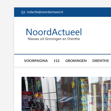
Skip
redactie@noordactueel.nl
to
content
NoordA
HET LAATSTE NIE
Drent
VOORPAGINA
112
GRONINGEN
DRENTHE